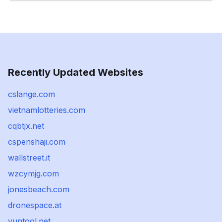
Recently Updated Websites
cslange.com
vietnamlotteries.com
cqbtjx.net
cspenshaji.com
wallstreet.it
wzcymjg.com
jonesbeach.com
dronespace.at
yuntool.net