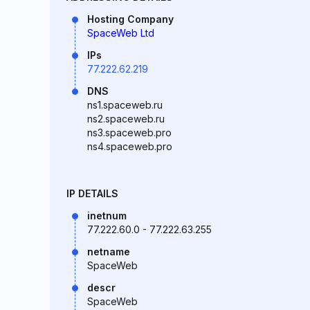
Hosting Company
SpaceWeb Ltd
IPs
77.222.62.219
DNS
ns1.spaceweb.ru
ns2.spaceweb.ru
ns3.spaceweb.pro
ns4.spaceweb.pro
IP DETAILS
inetnum
77.222.60.0 - 77.222.63.255
netname
SpaceWeb
descr
SpaceWeb