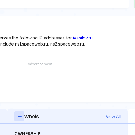
erves the following IP addresses for
ivanilov.ru
:
 include ns1.spaceweb.ru, ns2.spaceweb.ru,
Whois
View All
OWNERSHIP