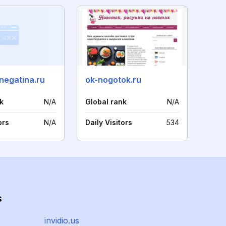
negatina.ru
ok-nogotok.ru
k
N/A
Global rank
N/A
ors
N/A
Daily Visitors
534
s
invidio.us