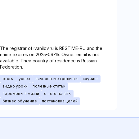
The registrar of ivanilov.ru is REGTIME-RU and the
name expires on 2025-09-15. Owner email is not
available. Their country of residence is Russian
Federation.
тесты
успех
личностные тренинги
коучинг
видео уроки
полезные статьи
перемены в жизни
с чего начать
бизнес обучение
постановка целей