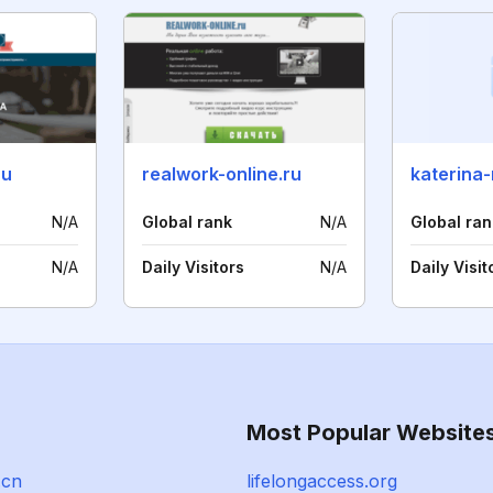
ru
realwork-online.ru
katerina-
N/A
Global rank
N/A
Global ran
N/A
Daily Visitors
N/A
Daily Visit
Most Popular Website
.cn
lifelongaccess.org