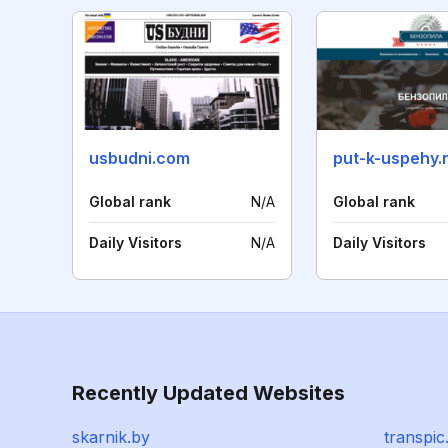
usbudni.com
put-k-uspehy.
Global rank
N/A
Global rank
Daily Visitors
N/A
Daily Visitors
Recently Updated Websites
skarnik.by
transpic