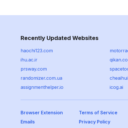
Recently Updated Websites
haochi123.com
motorra
ihu.ac.ir
qikan.c
prsway.com
spacetoo
randomizer.com.ua
cheaihui
assignmenthelper.io
icog.ai
Browser Extension
Terms of Service
Emails
Privacy Policy