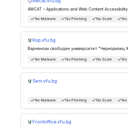
Awcat.vfu.bg
AWCAT – Applications and Web Content Accessibility
No Malware
No Phishing
No Scam
No
Ksp.vfu.bg
Варненски свободен университет "Черноризец 
No Malware
No Phishing
No Scam
No
Sem.vfu.bg
No Malware
No Phishing
No Scam
No
Frontoffice.vfu.bg