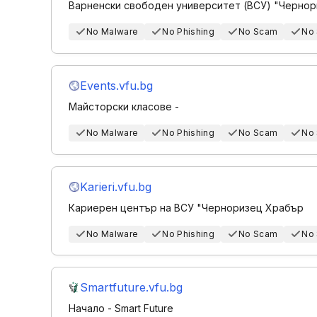
Варненски свободен университет (ВСУ) "Чернор
No Malware
No Phishing
No Scam
No
Events.vfu.bg
Майсторски класове -
No Malware
No Phishing
No Scam
No
Karieri.vfu.bg
Кариерен център на ВСУ "Черноризец Храбър
No Malware
No Phishing
No Scam
No
Smartfuture.vfu.bg
Начало - Smart Future