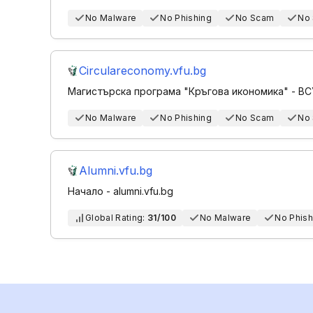
No Malware
No Phishing
No Scam
No
Circulareconomy.vfu.bg
Магистърска програма "Кръгова икономика" - В
No Malware
No Phishing
No Scam
No
Alumni.vfu.bg
Начало - alumni.vfu.bg
Global Rating:
31/100
No Malware
No Phish