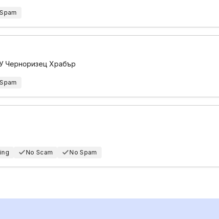
 Spam
СУ Черноризец Храбър
 Spam
ing
No Scam
No Spam