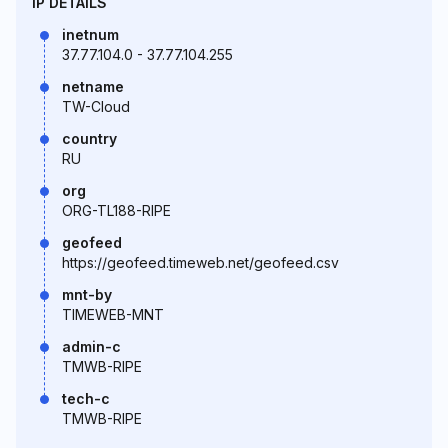
IP DETAILS
inetnum
37.77.104.0 - 37.77.104.255
netname
TW-Cloud
country
RU
org
ORG-TL188-RIPE
geofeed
https://geofeed.timeweb.net/geofeed.csv
mnt-by
TIMEWEB-MNT
admin-c
TMWB-RIPE
tech-c
TMWB-RIPE