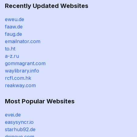
Recently Updated Websites
eweu.de
faaw.de
faug.de
emailnator.com
to.ht
a-z.ru
gommagrant.com
waylibrary.info
rcfl.com.hk
reakway.com
Most Popular Websites
evei.de
easysyncr.io
starhub92.de
deinove.com