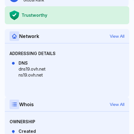
Global Rank
Trustworthy
Network
View All
ADDRESSING DETAILS
DNS
dns19.ovh.net
ns19.ovh.net
Whois
View All
OWNERSHIP
Created