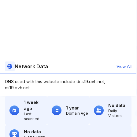
Network Data
View All
DNS used with this website include dns19.ovh.net,
ns19.ovh.net.
1 week
No data
1 year
ago
Daily
Domain Age
Last
Visitors
scanned
No data