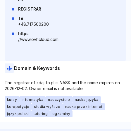
REGISTRAR
Tel
+48.717500200
https
//www.ovhcloud.com
Domain & Keywords
The registrar of zdaj-to.pl is NASK and the name expires on
2026-12-02. Owner email is not available.
kursy
informatyka
nauczyciele
nauka języka
korepetycje
studia wyższe
nauka przez internet
język polski
tutoring
egzaminy