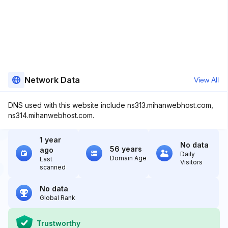
Network Data
View All
DNS used with this website include ns313.mihanwebhost.com,
ns314.mihanwebhost.com.
1 year
No data
56 years
ago
Daily
Domain Age
Last
Visitors
scanned
No data
Global Rank
Trustworthy