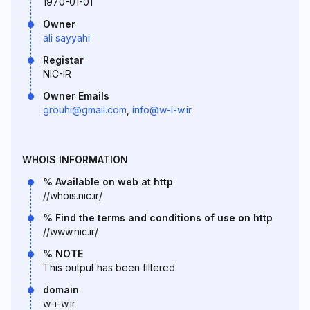
1970-01-01
Owner
ali sayyahi
Registar
NIC-IR
Owner Emails
grouhi@gmail.com
,
info@w-i-w.ir
WHOIS INFORMATION
% Available on web at http
//whois.nic.ir/
% Find the terms and conditions of use on http
//www.nic.ir/
% NOTE
This output has been filtered.
domain
w-i-w.ir