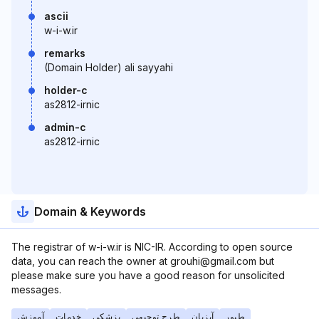
ascii
w-i-w.ir
remarks
(Domain Holder) ali sayyahi
holder-c
as2812-irnic
admin-c
as2812-irnic
Domain & Keywords
The registrar of w-i-w.ir is NIC-IR. According to open source
data, you can reach the owner at grouhi@gmail.com but
please make sure you have a good reason for unsolicited
messages.
طیور
آبزیان
طرح توجیهی
پزشکی
خدمات
آموزش