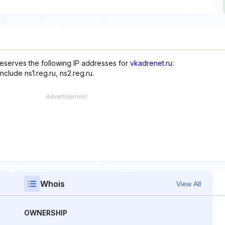
reserves the following IP addresses for
vkadrenet.ru
:
nclude ns1.reg.ru, ns2.reg.ru.
Whois
View All
OWNERSHIP