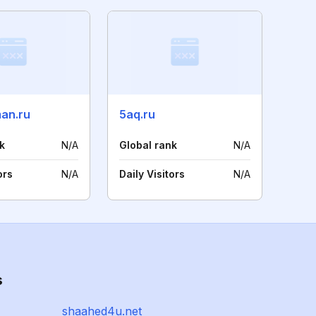
an.ru
5aq.ru
k
N/A
Global rank
N/A
ors
N/A
Daily Visitors
N/A
s
shaahed4u.net