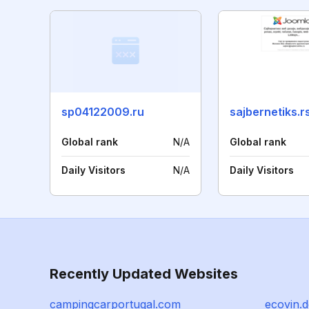
sp04122009.ru
sajbernetiks.r
Global rank
N/A
Global rank
Daily Visitors
N/A
Daily Visitors
Recently Updated Websites
campingcarportugal.com
ecovin.d