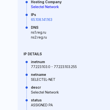
Hosting Company
Selectel Network
IPs
65.108.141.163
DNS
ns1.reg.ru
ns2.reg.ru
IP DETAILS
inetnum
77.223.103.0 - 77.223.103.255
netname
SELECTEL-NET
descr
Selectel Network
status
ASSIGNED PA