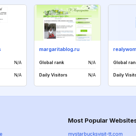
s
margaritablog.ru
realywom
N/A
Global rank
N/A
Global ran
N/A
Daily Visitors
N/A
Daily Visit
Most Popular Website
e
mystarbucksvisit-tt.com