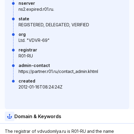
nserver
ns2.expired.r01.ru.
state
REGISTERED, DELEGATED, VERIFIED
org
Ltd. "VDVR-69"
registrar
R01-RU
admin-contact
https://partner.r01.ru/contact_admin.khtml
created
2012-01-16T08:24:24Z
Domain & Keywords
The registrar of vdvudomlya.ru is R01-RU and the name