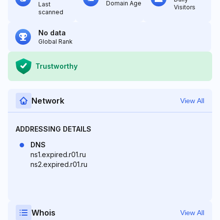
Domain Age
Last
Visitors
scanned
No data
Global Rank
Trustworthy
Network
View All
ADDRESSING DETAILS
DNS
ns1.expired.r01.ru
ns2.expired.r01.ru
Whois
View All