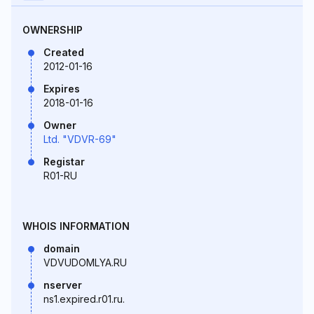
OWNERSHIP
Created
2012-01-16
Expires
2018-01-16
Owner
Ltd. "VDVR-69"
Registar
R01-RU
WHOIS INFORMATION
domain
VDVUDOMLYA.RU
nserver
ns1.expired.r01.ru.