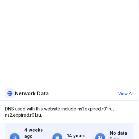
Network Data
View All
DNS used with this website include ns1.expired.r01.ru,
ns2.expired.r01.ru.
4 weeks
No data
14 years
ago
Daily