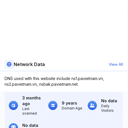
Network Data
View All
DNS used with this website include ns1.pavietnam.vn,
ns2.pavietnam.vn, nsbak.pavietnam.net.
3 months
No data
9 years
ago
Daily
Domain Age
Last
Visitors
scanned
No data