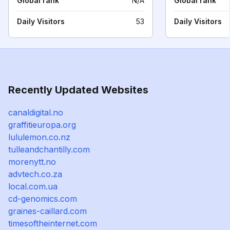
Global rank
N/A
Global rank
Daily Visitors
53
Daily Visitors
Recently Updated Websites
canaldigital.no
graffitieuropa.org
lululemon.co.nz
tulleandchantilly.com
morenytt.no
advtech.co.za
local.com.ua
cd-genomics.com
graines-caillard.com
timesoftheinternet.com