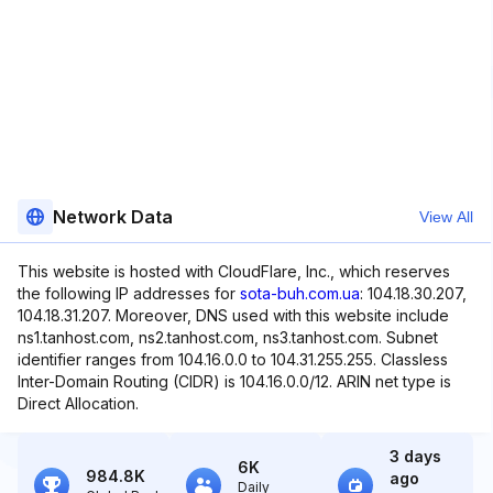
Network Data
View All
This website is hosted with CloudFlare, Inc., which reserves
the following IP addresses for
sota-buh.com.ua
: 104.18.30.207,
104.18.31.207. Moreover, DNS used with this website include
ns1.tanhost.com, ns2.tanhost.com, ns3.tanhost.com. Subnet
identifier ranges from 104.16.0.0 to 104.31.255.255. Classless
Inter-Domain Routing (CIDR) is 104.16.0.0/12. ARIN net type is
Direct Allocation.
3 days
6K
984.8K
ago
Daily