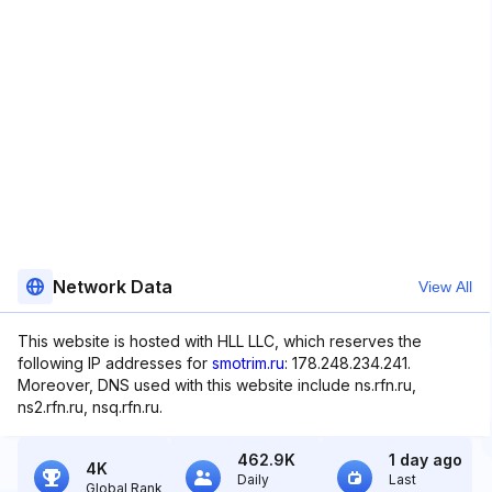
Network Data
View All
This website is hosted with HLL LLC, which reserves the
following IP addresses for
smotrim.ru
: 178.248.234.241.
Moreover, DNS used with this website include ns.rfn.ru,
ns2.rfn.ru, nsq.rfn.ru.
462.9K
1 day ago
4K
Daily
Last
Global Rank