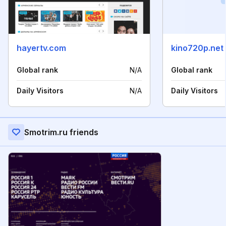
hayertv.com
kino720p.net
Global rank
N/A
Global rank
Daily Visitors
N/A
Daily Visitors
Smotrim.ru friends