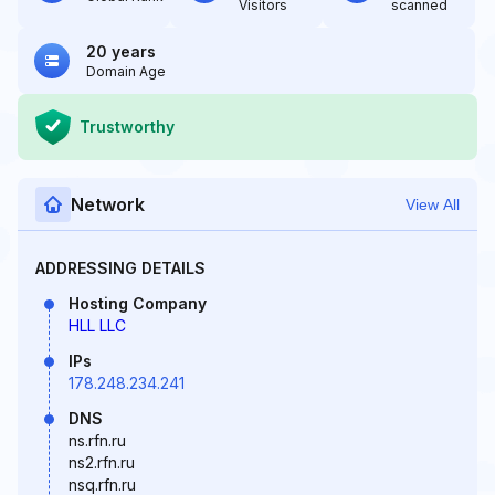
Visitors
scanned
20 years
Domain Age
Trustworthy
Network
View All
ADDRESSING DETAILS
Hosting Company
HLL LLC
IPs
178.248.234.241
DNS
ns.rfn.ru
ns2.rfn.ru
nsq.rfn.ru