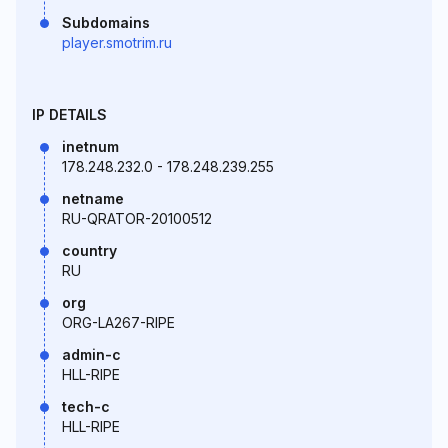
Subdomains
player.smotrim.ru
IP DETAILS
inetnum
178.248.232.0 - 178.248.239.255
netname
RU-QRATOR-20100512
country
RU
org
ORG-LA267-RIPE
admin-c
HLL-RIPE
tech-c
HLL-RIPE