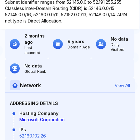
Subnet identifier ranges from 52.145.0.0 to 52.191.255.255.
Classless Inter-Domain Routing (CIDR) is 52.146.0.0/15,
52.145.0.0/16, 52.160.0.0/11, 52.152.0.0/13, 52.148.0.0/14. ARIN
net type is Direct Allocation.
2 months
No data
9 years
ago
Daily
Domain Age
Last
Visitors
scanned
No data
Global Rank
Network
View All
ADDRESSING DETAILS
Hosting Company
Microsoft Corporation
IPs
52.160.102.26