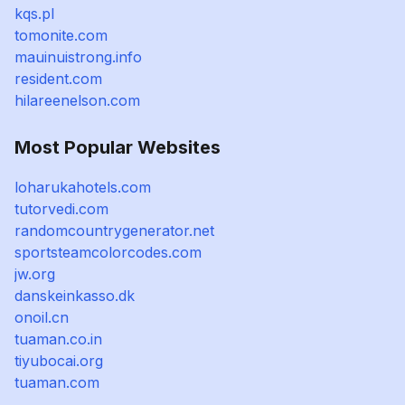
kqs.pl
tomonite.com
mauinuistrong.info
resident.com
hilareenelson.com
Most Popular Websites
loharukahotels.com
tutorvedi.com
randomcountrygenerator.net
sportsteamcolorcodes.com
jw.org
danskeinkasso.dk
onoil.cn
tuaman.co.in
tiyubocai.org
tuaman.com