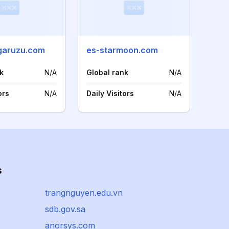
garuzu.com
es-starmoon.com
k
N/A
Global rank
N/A
ors
N/A
Daily Visitors
N/A
s
trangnguyen.edu.vn
sdb.gov.sa
anorsys.com