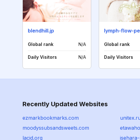
blendhill.jp
Global rank
N/A
Global rank
Daily Visitors
N/A
Daily Visitors
Recently Updated Websites
ezmarkbookmarks.com
unitex.r
moodyssubsandsweets.com
etawahon
lacid.org
isehara-