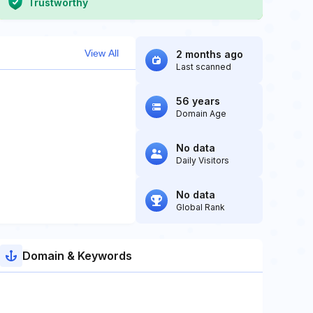
Trustworthy
View All
2 months ago
Last scanned
56 years
Domain Age
No data
Daily Visitors
No data
Global Rank
Domain & Keywords