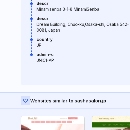
descr
Minamisenba 3-1-8 MinamiSenba
descr
Dream Building, Chuo-ku,Osaka-shi, Osaka 542-
0081, Japan
country
JP
admin-c
JNIC1-AP
Websites similar to sashasalon.jp