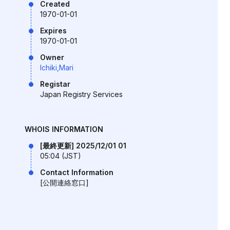
Created
1970-01-01
Expires
1970-01-01
Owner
Ichiki,Mari
Registar
Japan Registry Services
WHOIS INFORMATION
[最終更新] 2025/12/01 01
05:04 (JST)
Contact Information
[公開連絡窓口]