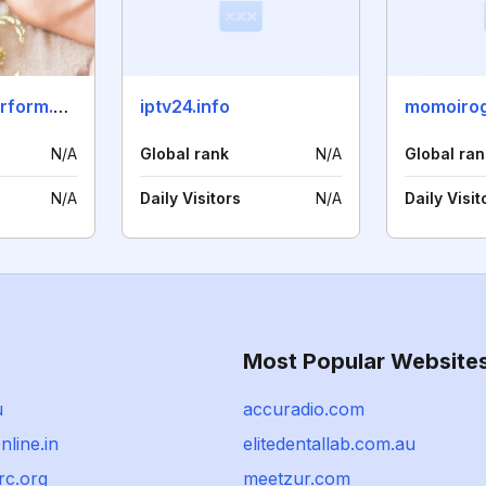
lymph-flow-perform.com
iptv24.info
momoiro
N/A
Global rank
N/A
Global ran
N/A
Daily Visitors
N/A
Daily Visit
Most Popular Website
u
accuradio.com
line.in
elitedentallab.com.au
rc.org
meetzur.com