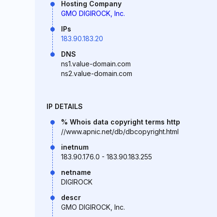
Hosting Company
GMO DIGIROCK, Inc.
IPs
183.90.183.20
DNS
ns1.value-domain.com
ns2.value-domain.com
IP DETAILS
% Whois data copyright terms http
//www.apnic.net/db/dbcopyright.html
inetnum
183.90.176.0 - 183.90.183.255
netname
DIGIROCK
descr
GMO DIGIROCK, Inc.