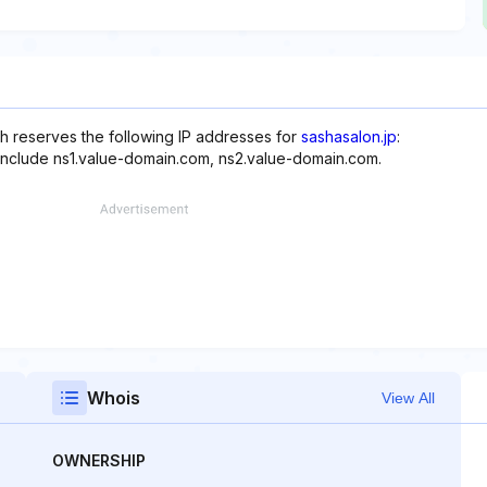
h reserves the following IP addresses for
sashasalon.jp
:
 include ns1.value-domain.com, ns2.value-domain.com.
Whois
View All
OWNERSHIP