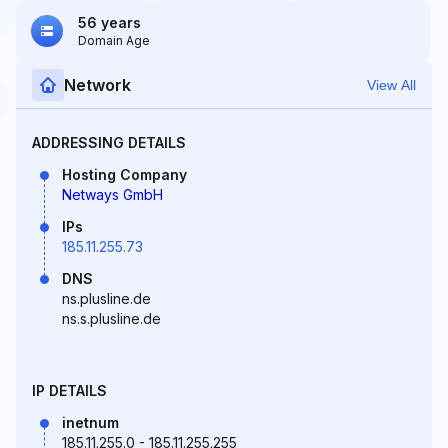
56 years
Domain Age
Network
View All
ADDRESSING DETAILS
Hosting Company
Netways GmbH
IPs
185.11.255.73
DNS
ns.plusline.de
ns.s.plusline.de
IP DETAILS
inetnum
185.11.255.0 - 185.11.255.255