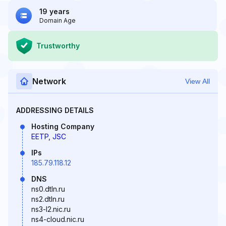
19 years
Domain Age
Trustworthy
Network
View All
ADDRESSING DETAILS
Hosting Company
EETP, JSC
IPs
185.79.118.12
DNS
ns0.dtln.ru
ns2.dtln.ru
ns3-l2.nic.ru
ns4-cloud.nic.ru