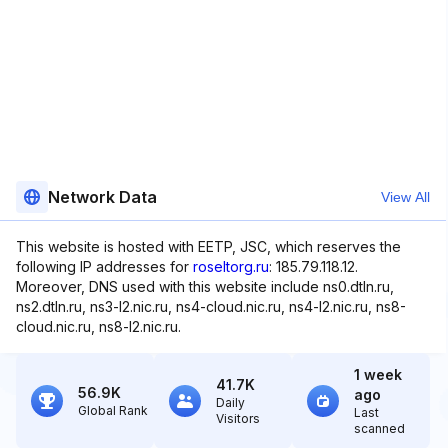
Network Data
View All
This website is hosted with EETP, JSC, which reserves the
following IP addresses for
roseltorg.ru
: 185.79.118.12.
Moreover, DNS used with this website include ns0.dtln.ru,
ns2.dtln.ru, ns3-l2.nic.ru, ns4-cloud.nic.ru, ns4-l2.nic.ru, ns8-
cloud.nic.ru, ns8-l2.nic.ru.
1 week
41.7K
56.9K
ago
Daily
Global Rank
Last
Visitors
scanned