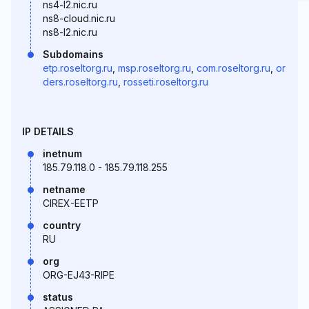
ns4-l2.nic.ru
ns8-cloud.nic.ru
ns8-l2.nic.ru
Subdomains
etp.roseltorg.ru
,
msp.roseltorg.ru
,
com.roseltorg.ru
,
or
ders.roseltorg.ru
,
rosseti.roseltorg.ru
IP DETAILS
inetnum
185.79.118.0 - 185.79.118.255
netname
CIREX-EETP
country
RU
org
ORG-EJ43-RIPE
status