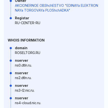
Owner
AKCIONERNOE OBShchESTVO "EDINAYa ELEKTRON
NAYa TORGOVAYa PLOShchADKA"
Registar
RU-CENTER-RU
WHOIS INFORMATION
domain
ROSELTORG.RU
nserver
ns0.dtln.ru.
nserver
ns2.dtln.ru.
nserver
ns3-l2.nic.ru.
nserver
ns4-cloud.nic.ru.