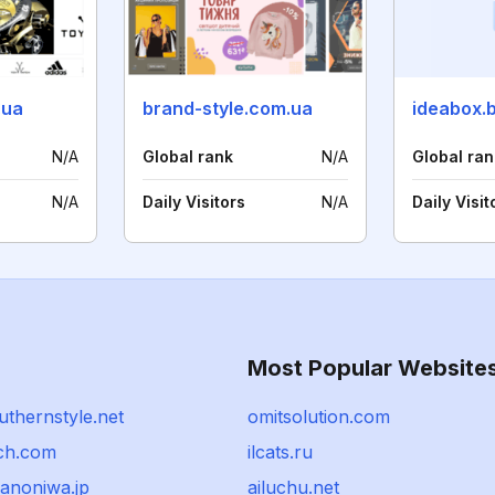
.ua
brand-style.com.ua
ideabox.
N/A
Global rank
N/A
Global ran
N/A
Daily Visitors
N/A
Daily Visit
Most Popular Website
thernstyle.net
omitsolution.com
ach.com
ilcats.ru
anoniwa.jp
ailuchu.net