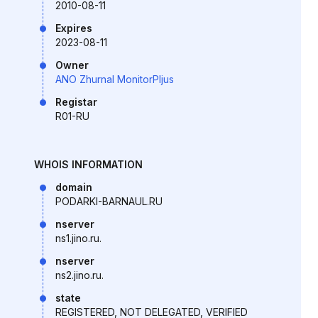
2010-08-11
Expires
2023-08-11
Owner
ANO Zhurnal MonitorPljus
Registar
R01-RU
WHOIS INFORMATION
domain
PODARKI-BARNAUL.RU
nserver
ns1.jino.ru.
nserver
ns2.jino.ru.
state
REGISTERED, NOT DELEGATED, VERIFIED