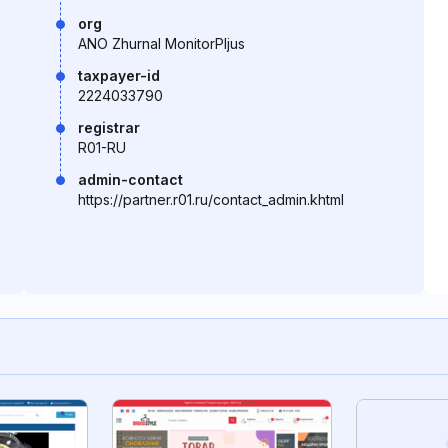
org
ANO Zhurnal MonitorPljus
taxpayer-id
2224033790
registrar
R01-RU
admin-contact
https://partner.r01.ru/contact_admin.khtml