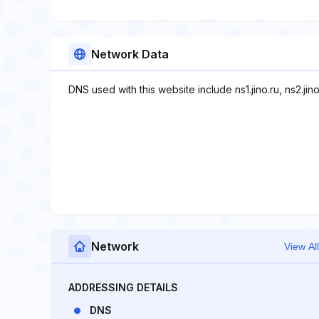
Network Data
DNS used with this website include ns1.jino.ru, ns2.jino
Network
View All
ADDRESSING DETAILS
DNS