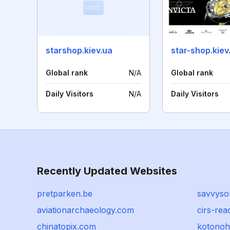
starshop.kiev.ua
star-shop.kiev
Global rank
N/A
Global rank
Daily Visitors
N/A
Daily Visitors
Recently Updated Websites
pretparken.be
savvysou
aviationarchaeology.com
cirs-re
chinatopix.com
kotonoh