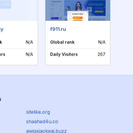
by
f911.ru
k
N/A
Global rank
N/A
ors
N/A
Daily Visitors
267
s
sitelike.org
shaahed4u.co
awjqxiaokeai.buzz