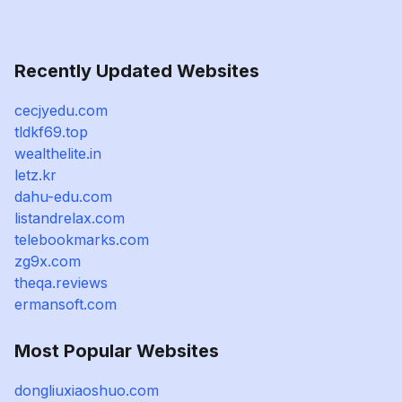
Recently Updated Websites
cecjyedu.com
tldkf69.top
wealthelite.in
letz.kr
dahu-edu.com
listandrelax.com
telebookmarks.com
zg9x.com
theqa.reviews
ermansoft.com
Most Popular Websites
dongliuxiaoshuo.com