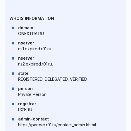
WHOIS INFORMATION
domain
ONEXTRA.RU
nserver
ns1.expired.r01.ru.
nserver
ns2.expired.r01.ru.
state
REGISTERED, DELEGATED, VERIFIED
person
Private Person
registrar
R01-RU
admin-contact
https://partner.r01.ru/contact_admin.khtml