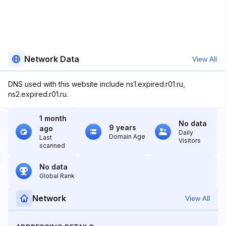
Network Data
View All
DNS used with this website include ns1.expired.r01.ru,
ns2.expired.r01.ru.
1 month
No data
9 years
ago
Daily
Domain Age
Last
Visitors
scanned
No data
Global Rank
Network
View All