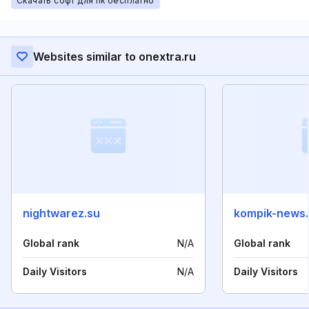
Скачать софт для пк бесплатно
Websites similar to onextra.ru
nightwarez.su
kompik-news.
Global rank
N/A
Global rank
Daily Visitors
N/A
Daily Visitors