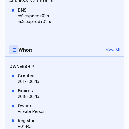
ADDRESSING DETAILS
DNS
ns1.expired.r01.ru
ns2.expired.r01.ru
Whois
View All
OWNERSHIP
Created
2017-06-15
Expires
2018-06-15
Owner
Private Person
Registar
R01-RU