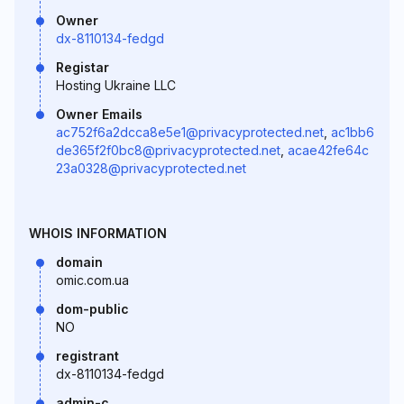
Owner
dx-8110134-fedgd
Registar
Hosting Ukraine LLC
Owner Emails
ac752f6a2dcca8e5e1@privacyprotected.net
,
ac1bb6
de365f2f0bc8@privacyprotected.net
,
acae42fe64c
23a0328@privacyprotected.net
WHOIS INFORMATION
domain
omic.com.ua
dom-public
NO
registrant
dx-8110134-fedgd
admin-c