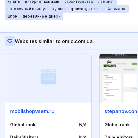
купить
интернет магазин
строительство
ламинат
потолочный плинтус
куплю
производитель
в Харькове
шпон
деревянные двери
Websites similar to omic.com.ua
mobilshopvsem.ru
stepanov.com
Global rank
N/A
Global rank
Daily Visitors
N/A
Daily Visitors