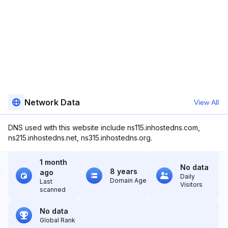
Network Data
View All
DNS used with this website include ns115.inhostedns.com,
ns215.inhostedns.net, ns315.inhostedns.org.
1 month
No data
8 years
ago
Daily
Domain Age
Last
Visitors
scanned
No data
Global Rank