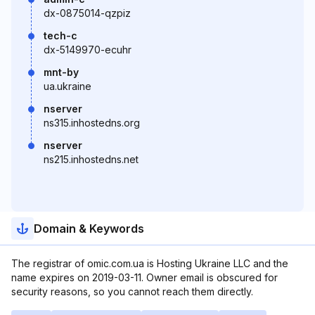
dx-0875014-qzpiz
tech-c
dx-5149970-ecuhr
mnt-by
ua.ukraine
nserver
ns315.inhostedns.org
nserver
ns215.inhostedns.net
Domain & Keywords
The registrar of omic.com.ua is Hosting Ukraine LLC and the
name expires on 2019-03-11. Owner email is obscured for
security reasons, so you cannot reach them directly.