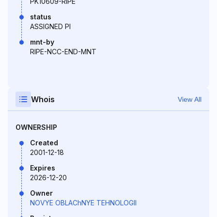
PK10609-RIPE
status
ASSIGNED PI
mnt-by
RIPE-NCC-END-MNT
Whois
View All
OWNERSHIP
Created
2001-12-18
Expires
2026-12-20
Owner
NOVYE OBLAChNYE TEHNOLOGII