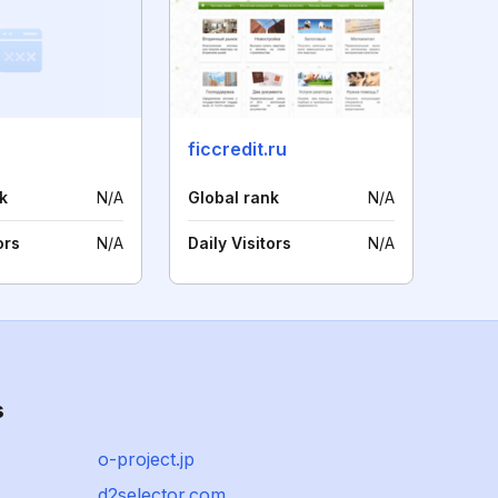
ficcredit.ru
k
N/A
Global rank
N/A
ors
N/A
Daily Visitors
N/A
s
o-project.jp
d2selector.com