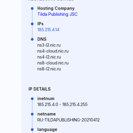
Hosting Company
Tilda Publishing JSC
IPs
185.215.4.14
DNS
ns3-l2.nic.ru
ns4-cloud.nic.ru
ns4-l2.nic.ru
ns8-cloud.nic.ru
ns8-l2.nic.ru
IP DETAILS
inetnum
185.215.4.0 - 185.215.4.255
netname
RU-TILDAPUBLISHING-20210412
language