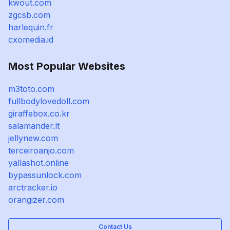
kwout.com
zgcsb.com
harlequin.fr
cxomedia.id
Most Popular Websites
m3toto.com
fullbodylovedoll.com
giraffebox.co.kr
salamander.lt
jellynew.com
terceiroanjo.com
yallashot.online
bypassunlock.com
arctracker.io
orangizer.com
Contact Us