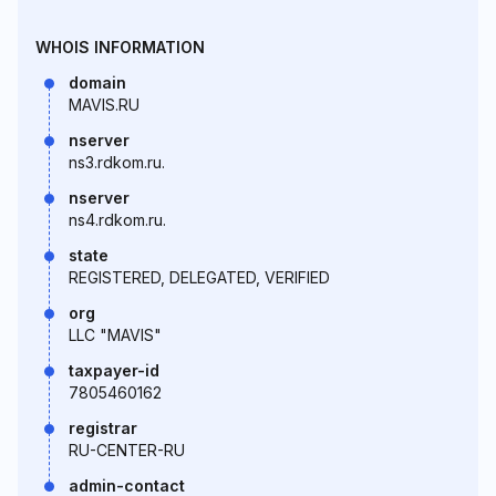
WHOIS INFORMATION
domain
MAVIS.RU
nserver
ns3.rdkom.ru.
nserver
ns4.rdkom.ru.
state
REGISTERED, DELEGATED, VERIFIED
org
LLC "MAVIS"
taxpayer-id
7805460162
registrar
RU-CENTER-RU
admin-contact