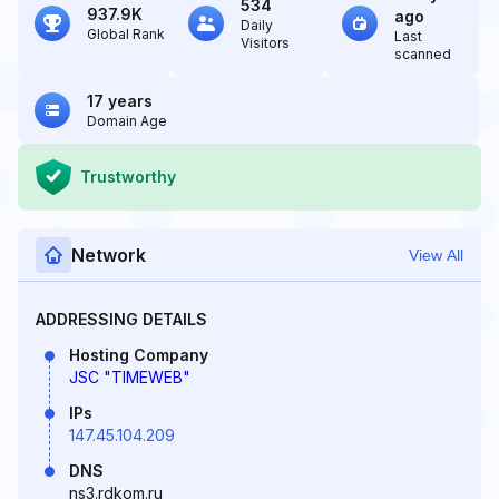
534
937.9K
ago
Daily
Global Rank
Last
Visitors
scanned
17 years
Domain Age
Trustworthy
Network
View All
ADDRESSING DETAILS
Hosting Company
JSC "TIMEWEB"
IPs
147.45.104.209
DNS
ns3.rdkom.ru