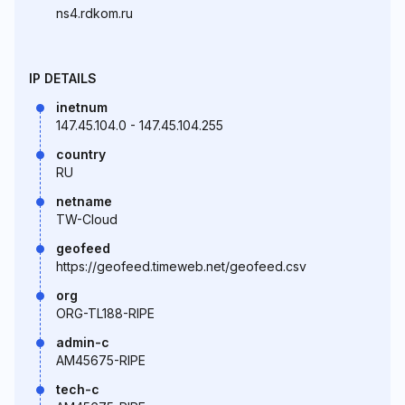
ns4.rdkom.ru
IP DETAILS
inetnum
147.45.104.0 - 147.45.104.255
country
RU
netname
TW-Cloud
geofeed
https://geofeed.timeweb.net/geofeed.csv
org
ORG-TL188-RIPE
admin-c
AM45675-RIPE
tech-c