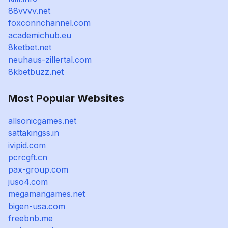
88vvvv.net
foxconnchannel.com
academichub.eu
8ketbet.net
neuhaus-zillertal.com
8kbetbuzz.net
Most Popular Websites
allsonicgames.net
sattakingss.in
ivipid.com
pcrcgft.cn
pax-group.com
juso4.com
megamangames.net
bigen-usa.com
freebnb.me