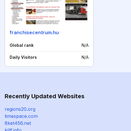
franchisecentrum.hu
Global rank
N/A
Daily Visitors
N/A
Recently Updated Websites
regions20.org
timespace.com
8ket456.net
killf.info