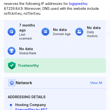
reserves the following IP addresses for
logsped.hu
:
87.229.84.9. Moreover, DNS used with this website include
ns10.kn1.eu, ns11.kn1.eu.
7 months
No data
No data
ago
Daily
Domain Age
Last
Visitors
scanned
No data
Global Rank
Trustworthy
Network
View All
ADDRESSING DETAILS
Hosting Company
SzerverPlex.hu KFT.