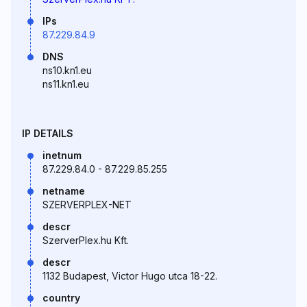
IPs
87.229.84.9
DNS
ns10.kn1.eu
ns11.kn1.eu
IP DETAILS
inetnum
87.229.84.0 - 87.229.85.255
netname
SZERVERPLEX-NET
descr
SzerverPlex.hu Kft.
descr
1132 Budapest, Victor Hugo utca 18-22.
country