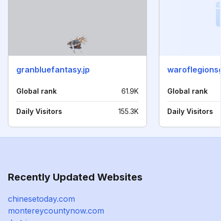
granbluefantasy.jp
waroflegions
Global rank
61.9K
Global rank
Daily Visitors
155.3K
Daily Visitors
Recently Updated Websites
chinesetoday.com
montereycountynow.com