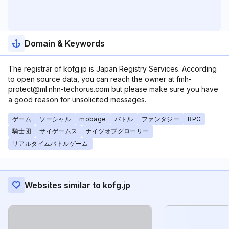
Domain & Keywords
The registrar of kofg.jp is Japan Registry Services. According
to open source data, you can reach the owner at fmh-
protect@ml.nhn-techorus.com but please make sure you have
a good reason for unsolicited messages.
ゲーム
ソーシャル
mobage
バトル
ファンタジー
RPG
騎士団
サイゲームス
ナイツオブグローリー
リアルタイムバトルゲーム
Websites similar to kofg.jp