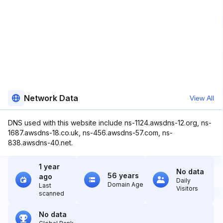
Network Data
View All
DNS used with this website include ns-1124.awsdns-12.org, ns-
1687.awsdns-18.co.uk, ns-456.awsdns-57.com, ns-
838.awsdns-40.net.
1 year
No data
56 years
ago
Daily
Domain Age
Last
Visitors
scanned
No data