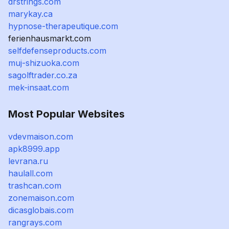
drstrings.com
marykay.ca
hypnose-therapeutique.com
ferienhausmarkt.com
selfdefenseproducts.com
muj-shizuoka.com
sagolftrader.co.za
mek-insaat.com
Most Popular Websites
vdevmaison.com
apk8999.app
levrana.ru
haulall.com
trashcan.com
zonemaison.com
dicasglobais.com
rangrays.com