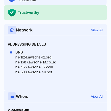
Global Rank
Trustworthy
Network
View All
ADDRESSING DETAILS
DNS
ns-1124.awsdns-12.org
ns-1687.awsdns-18.co.uk
ns-456.awsdns-57.com
ns-838.awsdns-40.net
Whois
View All
OWNERSHIP