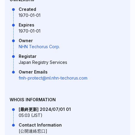
Created
1970-01-01
Expires
1970-01-01
Owner
NHN Techorus Corp.
Registar
Japan Registry Services
Owner Emails
fmh-protect@ml.nhn-techorus.com
WHOIS INFORMATION
[最終更新] 2024/07/01 01
05:03 (JST)
Contact Information
[公開連絡窓口]