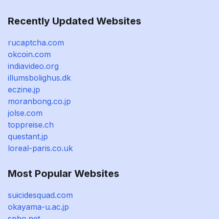
Recently Updated Websites
rucaptcha.com
okcoin.com
indiavideo.org
illumsbolighus.dk
eczine.jp
moranbong.co.jp
jolse.com
toppreise.ch
questant.jp
loreal-paris.co.uk
Most Popular Websites
suicidesquad.com
okayama-u.ac.jp
spbo.net