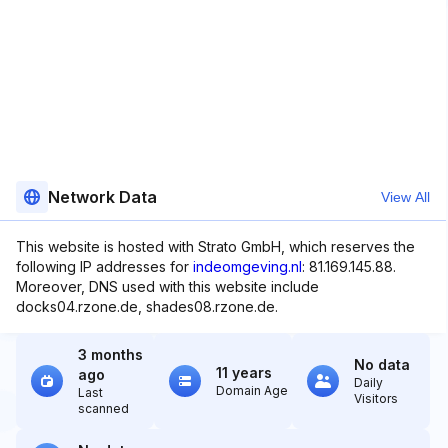
Network Data
View All
This website is hosted with Strato GmbH, which reserves the
following IP addresses for
indeomgeving.nl
: 81.169.145.88.
Moreover, DNS used with this website include
docks04.rzone.de, shades08.rzone.de.
3 months
No data
11 years
ago
Daily
Domain Age
Last
Visitors
scanned