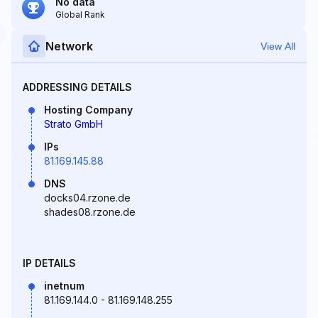
No data
Global Rank
Network
View All
ADDRESSING DETAILS
Hosting Company
Strato GmbH
IPs
81.169.145.88
DNS
docks04.rzone.de
shades08.rzone.de
IP DETAILS
inetnum
81.169.144.0 - 81.169.148.255