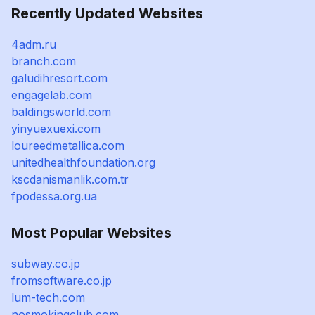
Recently Updated Websites
4adm.ru
branch.com
galudihresort.com
engagelab.com
baldingsworld.com
yinyuexuexi.com
loureedmetallica.com
unitedhealthfoundation.org
kscdanismanlik.com.tr
fpodessa.org.ua
Most Popular Websites
subway.co.jp
fromsoftware.co.jp
lum-tech.com
nosmokingclub.com