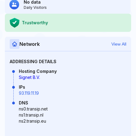
No data
Daily Visitors
Trustworthy
Network
View All
ADDRESSING DETAILS
Hosting Company
Signet B.V.
IPs
93.119.11.19
DNS
ns0.transip.net
ns1.transip.nl
ns2.transip.eu