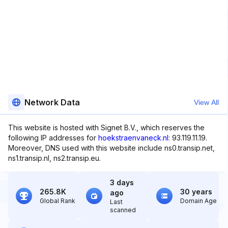
Network Data
View All
This website is hosted with Signet B.V., which reserves the
following IP addresses for
hoekstraenvaneck.nl
: 93.119.11.19.
Moreover, DNS used with this website include ns0.transip.net,
ns1.transip.nl, ns2.transip.eu.
3 days
265.8K
30 years
ago
Global Rank
Domain Age
Last
scanned