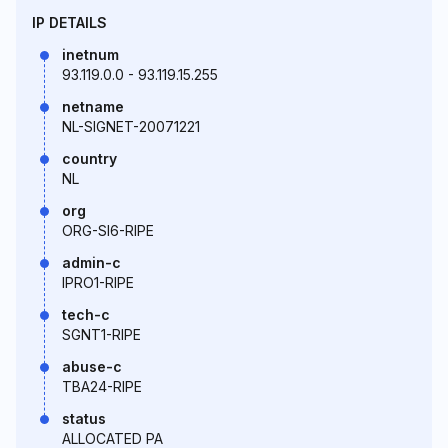
IP DETAILS
inetnum
93.119.0.0 - 93.119.15.255
netname
NL-SIGNET-20071221
country
NL
org
ORG-SI6-RIPE
admin-c
IPRO1-RIPE
tech-c
SGNT1-RIPE
abuse-c
TBA24-RIPE
status
ALLOCATED PA