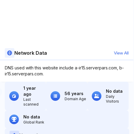
Network Data
View All
DNS used with this website include a-ir15.serverpars.com, b-
ir15.serverpars.com.
1 year
No data
56 years
ago
Daily
Domain Age
Last
Visitors
scanned
No data
Global Rank