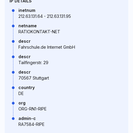
IP DETAILS
inetnum
212.63.131.64 - 212.63.131.95
netname
RATIOKONTAKT-NET
descr
Fahrschule.de Internet GmbH
descr
Tailfingerstr. 29
descr
70567 Stuttgart
country
DE
org
ORG-RN1-RIPE
admin-c
RA7584-RIPE