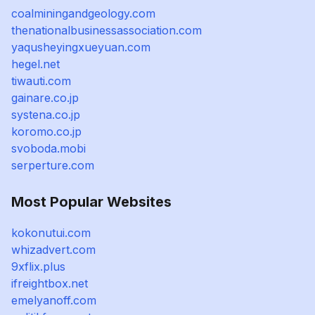
coalminingandgeology.com
thenationalbusinessassociation.com
yaqusheyingxueyuan.com
hegel.net
tiwauti.com
gainare.co.jp
systena.co.jp
koromo.co.jp
svoboda.mobi
serperture.com
Most Popular Websites
kokonutui.com
whizadvert.com
9xflix.plus
ifreightbox.net
emelyanoff.com