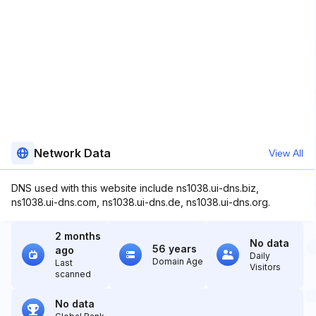
Network Data
View All
DNS used with this website include ns1038.ui-dns.biz,
ns1038.ui-dns.com, ns1038.ui-dns.de, ns1038.ui-dns.org.
2 months
No data
56 years
ago
Daily
Domain Age
Last
Visitors
scanned
No data