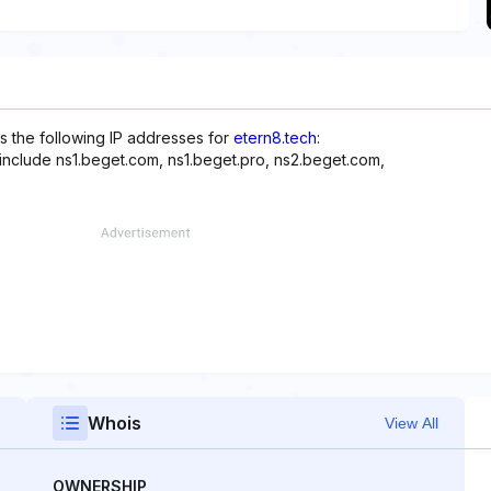
s the following IP addresses for
etern8.tech
:
 include ns1.beget.com, ns1.beget.pro, ns2.beget.com,
Whois
View All
OWNERSHIP