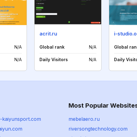
acrit.ru
i-studio.
N/A
Global rank
N/A
Global ran
N/A
Daily Visitors
N/A
Daily Visit
Most Popular Website
-kaiyunsport.com
mebelaero.ru
aiyun.com
riversongtechnology.com