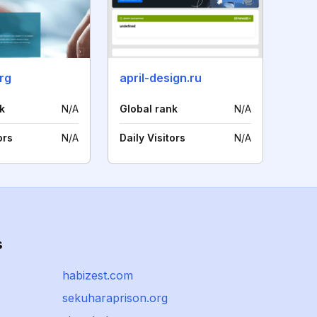
org
april-design.ru
k
N/A
Global rank
N/A
ors
N/A
Daily Visitors
N/A
s
habizest.com
sekuharaprison.org