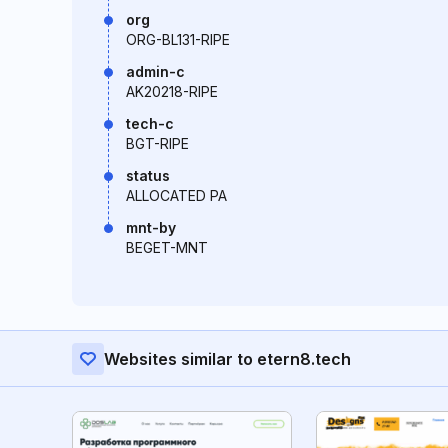
org
ORG-BL131-RIPE
admin-c
AK20218-RIPE
tech-c
BGT-RIPE
status
ALLOCATED PA
mnt-by
BEGET-MNT
Websites similar to etern8.tech