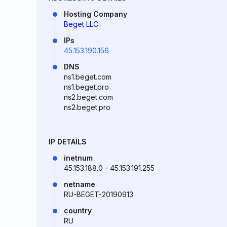
Hosting Company
Beget LLC
IPs
45.153.190.156
DNS
ns1.beget.com
ns1.beget.pro
ns2.beget.com
ns2.beget.pro
IP DETAILS
inetnum
45.153.188.0 - 45.153.191.255
netname
RU-BEGET-20190913
country
RU