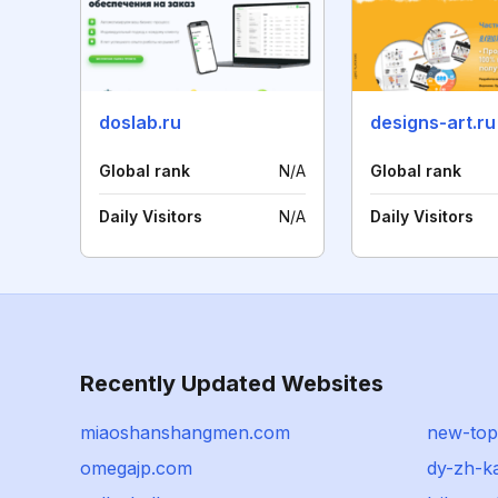
doslab.ru
designs-art.ru
Global rank
N/A
Global rank
Daily Visitors
N/A
Daily Visitors
Recently Updated Websites
miaoshanshangmen.com
new-top
omegajp.com
dy-zh-k