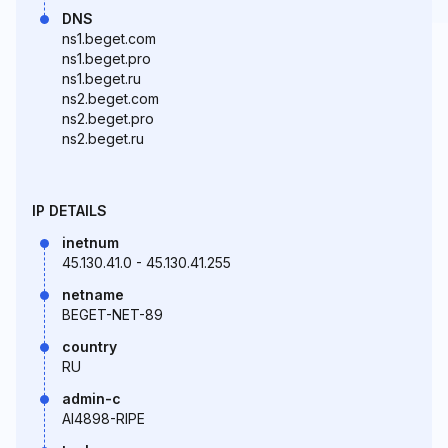
DNS
ns1.beget.com
ns1.beget.pro
ns1.beget.ru
ns2.beget.com
ns2.beget.pro
ns2.beget.ru
IP DETAILS
inetnum
45.130.41.0 - 45.130.41.255
netname
BEGET-NET-89
country
RU
admin-c
AI4898-RIPE