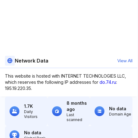
Network Data
View All
This website is hosted with INTERNET TECHNOLOGIES LLC,
which reserves the following IP addresses for
do.74.ru
:
195.19.220.35.
8 months
1.7K
No data
ago
Daily
Domain Age
Last
Visitors
scanned
No data