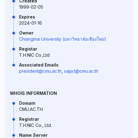
Created
1999-02-05
Expires
2024-01-16
Owner
Chiangmai University (มหาวิทยาลัยเชียงใหม่)
Registar
T.H.NIC Co.,Ltd
Associated Emails
president@cmu.ac.th
,
sajja.t@cmu.ac.th
WHOIS INFORMATION
Domain
CMU.AC.TH
Registrar
T.H.NIC Co., Ltd.
Name Server