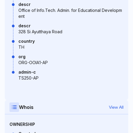
descr
Office of Info.Tech. Admin. for Educational Developm
ent
descr
328 Si Ayutthaya Road
country
TH
org
ORG-OOIA1-AP
admin-c
TS250-AP
Whois
View All
OWNERSHIP