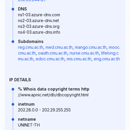
DNS
ns1-03.azure-dns.com
ns2-03.azure-dns.net
ns3-03.azure-dns.org
ns4-03.azure-dns.info
Subdomains
reg.cmu.ac.th
,
med.cmu.ac.th
,
mango.cmu.ac.th
,
mooc.
cmu.ac.th
,
oauth.cmu.ac.th
,
nurse.cmu.ac.th
,
lifelong.c
mu.ac.th
,
edoc.cmu.ac.th
,
mis.cmu.ac.th
,
eng.cmu.ac.th
IP DETAILS
% Whois data copyright terms http
//www.apnic.net/db/dbcopyright.html
inetnum
202.28.0.0 - 202.29.255.255
netname
UNINET-TH