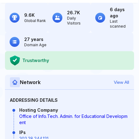
6 days
26.7K
9.6K
ago
Daily
Global Rank
Last
Visitors
scanned
27 years
Domain Age
Trustworthy
Network
View All
ADDRESSING DETAILS
Hosting Company
Office of Info.Tech. Admin. for Educational Developm
ent
IPs
202.28.244.121