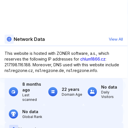
Network Data
View All
This website is hosted with ZONER software, a.s., which
reserves the following IP addresses for
chlum1866.cz
:
217.198.116.188. Moreover, DNS used with this website include
ns1.regzone.cz, ns1.regzone.de, ns1.regzone.info.
8 months
No data
22 years
ago
Daily
Domain Age
Last
Visitors
scanned
No data
Global Rank