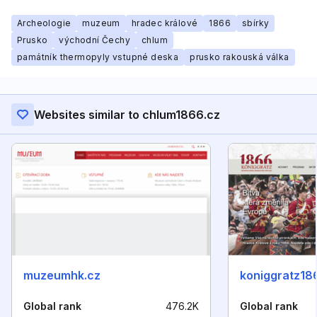
Archeologie
muzeum
hradec králové
1866
sbírky
Prusko
východní Čechy
chlum
památník thermopyly vstupné deska
prusko rakouská válka
Websites similar to chlum1866.cz
muzeumhk.cz
koniggratz18
Global rank
476.2K
Global rank