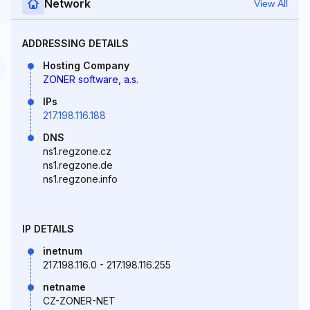
Network
View All
ADDRESSING DETAILS
Hosting Company
ZONER software, a.s.
IPs
217.198.116.188
DNS
ns1.regzone.cz
ns1.regzone.de
ns1.regzone.info
IP DETAILS
inetnum
217.198.116.0 - 217.198.116.255
netname
CZ-ZONER-NET