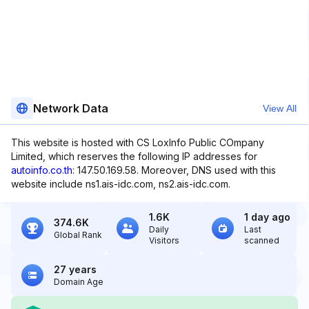
Network Data
View All
This website is hosted with CS LoxInfo Public COmpany
Limited, which reserves the following IP addresses for
autoinfo.co.th
: 147.50.169.58. Moreover, DNS used with this
website include ns1.ais-idc.com, ns2.ais-idc.com.
1.6K
1 day ago
374.6K
Daily
Last
Global Rank
Visitors
scanned
27 years
Domain Age