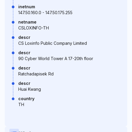
inetnum
147.50.160.0 - 147.50.175.255
netname
CSLOXINFO-TH
descr
CS Loxinfo Public Company Limited
descr
90 Cyber World Tower A 17-20th floor
descr
Ratchadapisek Rd
descr
Huai Kwang
country
TH