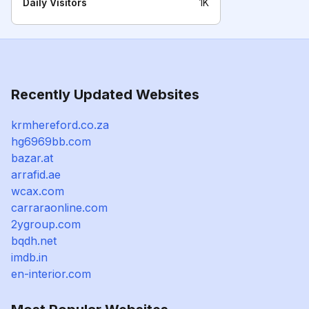
Daily Visitors
1K
Recently Updated Websites
krmhereford.co.za
hg6969bb.com
bazar.at
arrafid.ae
wcax.com
carraraonline.com
2ygroup.com
bqdh.net
imdb.in
en-interior.com