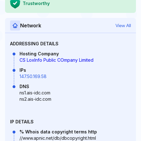
Trustworthy
Network
View All
ADDRESSING DETAILS
Hosting Company
CS LoxInfo Public COmpany Limited
IPs
147.50.169.58
DNS
ns1.ais-idc.com
ns2.ais-idc.com
IP DETAILS
% Whois data copyright terms http
//www.apnic.net/db/dbcopyright.html