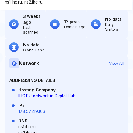
ns1.ihc.ru, ns2.ihc.ru.
3 weeks
No data
12 years
ago
Daily
Domain Age
Last
Visitors
scanned
No data
Global Rank
Network
View All
ADDRESSING DETAILS
Hosting Company
IHC.RU network in Digital Hub
IPs
178.57.219.103
DNS
ns1.ihc.ru
ns2.ihc.ru