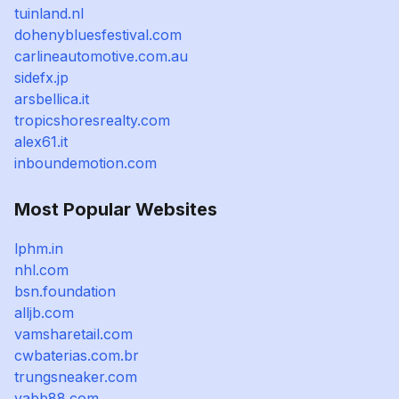
tuinland.nl
dohenybluesfestival.com
carlineautomotive.com.au
sidefx.jp
arsbellica.it
tropicshoresrealty.com
alex61.it
inboundemotion.com
Most Popular Websites
lphm.in
nhl.com
bsn.foundation
alljb.com
vamsharetail.com
cwbaterias.com.br
trungsneaker.com
yabb88.com