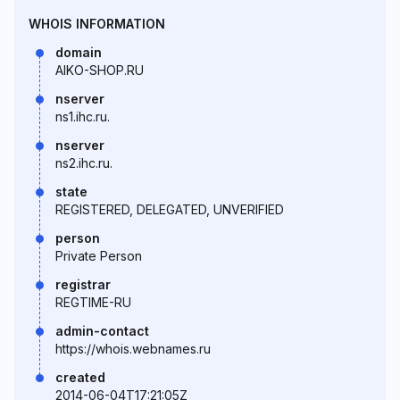
WHOIS INFORMATION
domain
AIKO-SHOP.RU
nserver
ns1.ihc.ru.
nserver
ns2.ihc.ru.
state
REGISTERED, DELEGATED, UNVERIFIED
person
Private Person
registrar
REGTIME-RU
admin-contact
https://whois.webnames.ru
created
2014-06-04T17:21:05Z