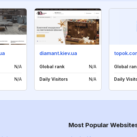
ua
diamant.kiev.ua
topok.co
N/A
Global rank
N/A
Global ran
N/A
Daily Visitors
N/A
Daily Visit
Most Popular Website