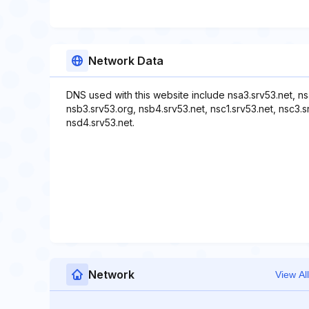
Network Data
DNS used with this website include nsa3.srv53.net, n
nsb3.srv53.org, nsb4.srv53.net, nsc1.srv53.net, nsc3.
nsd4.srv53.net.
Network
View All