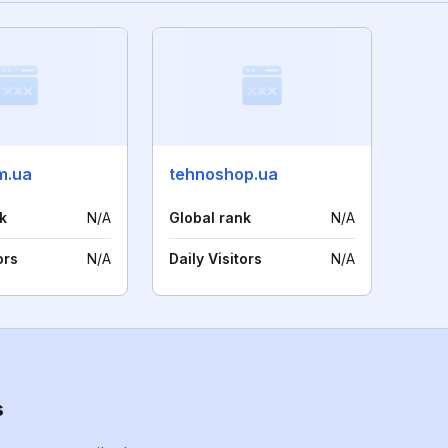
m.ua
tehnoshop.ua
k
N/A
Global rank
N/A
ors
N/A
Daily Visitors
N/A
s