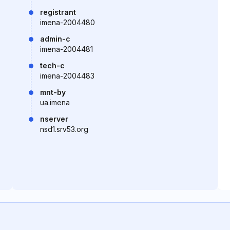
registrant
imena-2004480
admin-c
imena-2004481
tech-c
imena-2004483
mnt-by
ua.imena
nserver
nsd1.srv53.org