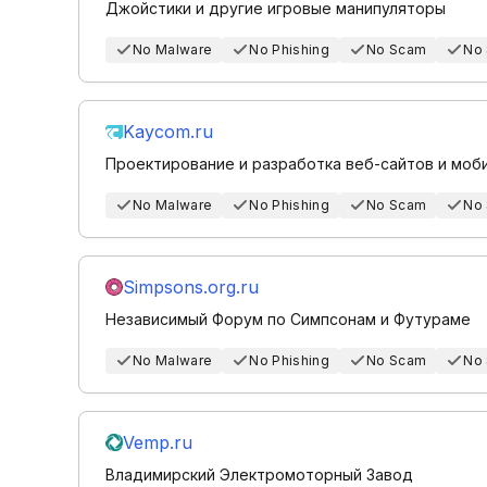
Джойстики и другие игровые манипуляторы
No Malware
No Phishing
No Scam
No
Kaycom.ru
Проектирование и разработка веб-сайтов и моб
No Malware
No Phishing
No Scam
No
Simpsons.org.ru
Независимый Форум по Симпсонам и Футураме
No Malware
No Phishing
No Scam
No
Vemp.ru
Владимирский Электромоторный Завод