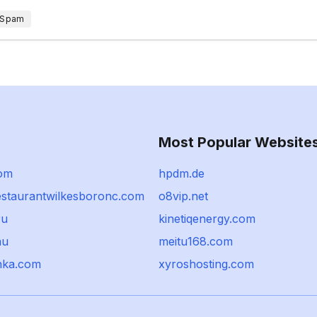
 Spam
Most Popular Website
com
hpdm.de
estaurantwilkesboronc.com
o8vip.net
ru
kinetiqenergy.com
au
meitu168.com
hka.com
xyroshosting.com