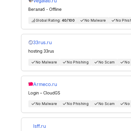
Vegalab.ru
Вегалаб - Offline
Global Rating:
40/100
No Malware
No Phis
33rus.ru
hosting 33rus
No Malware
No Phishing
No Scam
No
Armeco.ru
Login – CloudGS
No Malware
No Phishing
No Scam
No
Isff.ru