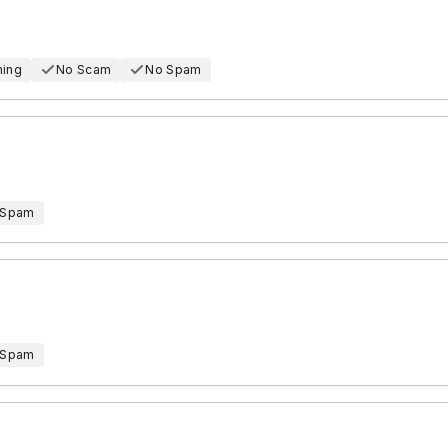
hing
No Scam
No Spam
 Spam
 Spam