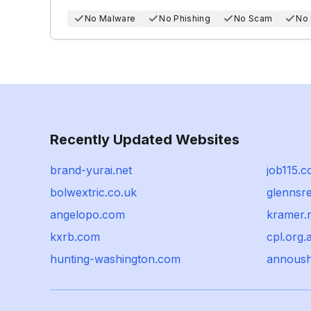
No Malware
No Phishing
No Scam
No
Recently Updated Websites
brand-yurai.net
job115.
bolwextric.co.uk
glennsr
angelopo.com
kramer.
kxrb.com
cpl.org.
hunting-washington.com
annous