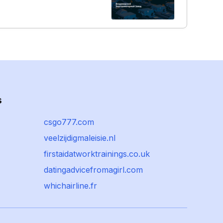
s
csgo777.com
veelzijdigmaleisie.nl
firstaidatworktrainings.co.uk
datingadvicefromagirl.com
whichairline.fr