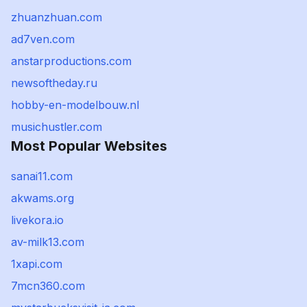
zhuanzhuan.com
ad7ven.com
anstarproductions.com
newsoftheday.ru
hobby-en-modelbouw.nl
musichustler.com
Most Popular Websites
sanai11.com
akwams.org
livekora.io
av-milk13.com
1xapi.com
7mcn360.com