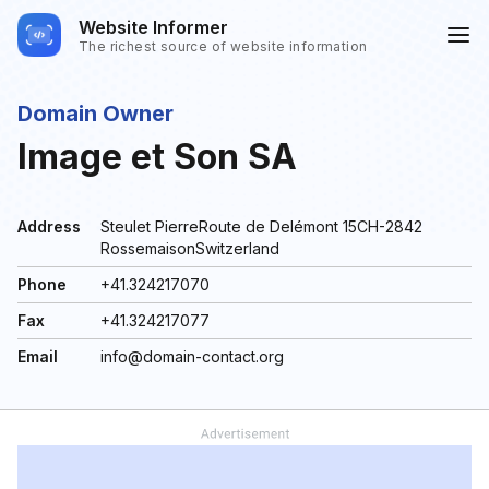
Website Informer
The richest source of website information
Domain Owner
Image et Son SA
Address
Steulet PierreRoute de Delémont 15CH-2842
RossemaisonSwitzerland
Phone
+41.324217070
Fax
+41.324217077
Email
info@domain-contact.org