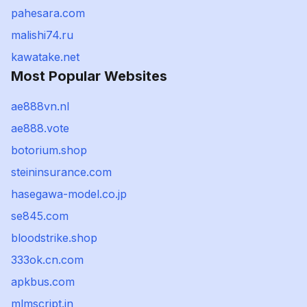
pahesara.com
malishi74.ru
kawatake.net
Most Popular Websites
ae888vn.nl
ae888.vote
botorium.shop
steininsurance.com
hasegawa-model.co.jp
se845.com
bloodstrike.shop
333ok.cn.com
apkbus.com
mlmscript.in