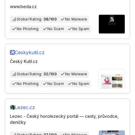
www.beda.cz
Global Rating:
38/100
No Malware
No Phishing
No Scam
No Spam
Ceskykutil.cz
Český Kutil.cz
Global Rating:
32/100
No Malware
No Phishing
No Scam
No Spam
Lezec.cz
Lezec - Český horolezecký portál — cesty, průvodce,
deníčky
Global Rating:
37/100
No Malware