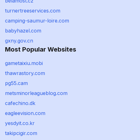
belamost.cz
turnertreeservices.com
camping-saumur-loire.com
babyhazel.com
gxny.gov.cn
Most Popular Websites
gametaixiu.mobi
thawrastory.com
pg55.cam
metsminorleagueblog.com
cafechino.dk
eagleevision.com
yesdyit.co.kr
takipcigir.com