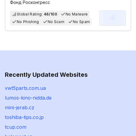
Фонд Росконгресс
Global Rating:
46/100
No Malware
No Phishing
No Scam
No Spam
Recently Updated Websites
vwt5parts.com.ua
lumos-kino-nidda.de
mini-jerab.cz
toshiba-tips.co.jp
tcup.com