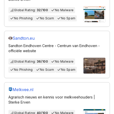
Global Rating:
32/100
No Malware
No Phishing
No Scam
No Spam
Sandton.eu
Sandton Eindhoven Centre - Centrum van Eindhoven -
officiële website
Global Rating:
36/100
No Malware
No Phishing
No Scam
No Spam
Melkvee.nl
Agrarisch nieuws en kennis voor melkveehouders |
Sterke Erven
Global Rating:
40/100
No Malware