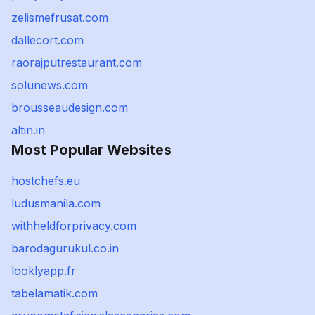
zelismefrusat.com
dallecort.com
raorajputrestaurant.com
solunews.com
brousseaudesign.com
altin.in
Most Popular Websites
hostchefs.eu
ludusmanila.com
withheldforprivacy.com
barodagurukul.co.in
looklyapp.fr
tabelamatik.com