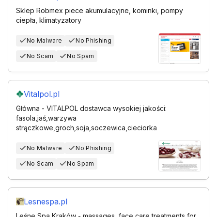
Sklep Robmex piece akumulacyjne, kominki, pompy
ciepła, klimatyzatory
No Malware
No Phishing
No Scam
No Spam
Vitalpol.pl
Główna - VITALPOL dostawca wysokiej jakości:
fasola,jaś,warzywa
strączkowe,groch,soja,soczewica,cieciorka
No Malware
No Phishing
No Scam
No Spam
Lesnespa.pl
Leśne Spa Kraków - massages, face care treatments for