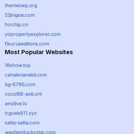
themeswp.org
52jingsai.com
forchip.cn
yopropertyexplorer.com
fleuruseditions.com
Most Popular Websites
18show.top
cahalenandeli.com
bg-6786.com
cocol88-aslii.onl
amzlive.tv
trgoals811.xyz
satta-satta.com
westkentuckystar.com