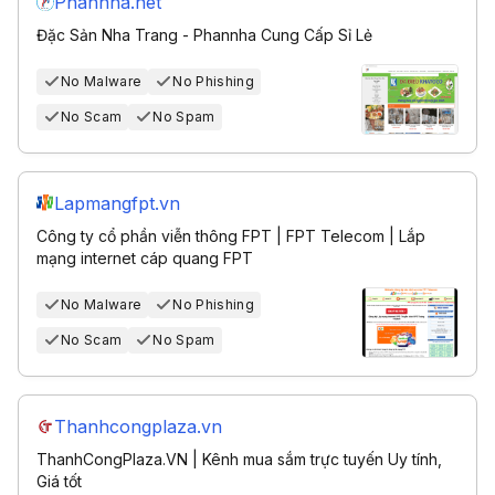
Phannha.net
Đặc Sản Nha Trang - Phannha Cung Cấp Sỉ Lẻ
No Malware
No Phishing
No Scam
No Spam
Lapmangfpt.vn
Công ty cổ phần viễn thông FPT | FPT Telecom | Lắp
mạng internet cáp quang FPT
No Malware
No Phishing
No Scam
No Spam
Thanhcongplaza.vn
ThanhCongPlaza.VN | Kênh mua sắm trực tuyến Uy tính,
Giá tốt