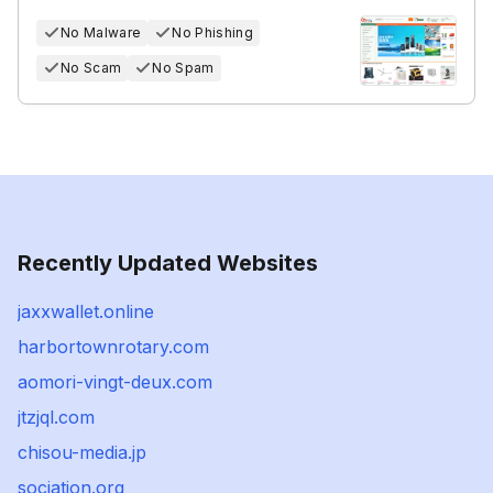
No Malware
No Phishing
No Scam
No Spam
Recently Updated Websites
jaxxwallet.online
harbortownrotary.com
aomori-vingt-deux.com
jtzjql.com
chisou-media.jp
sociation.org