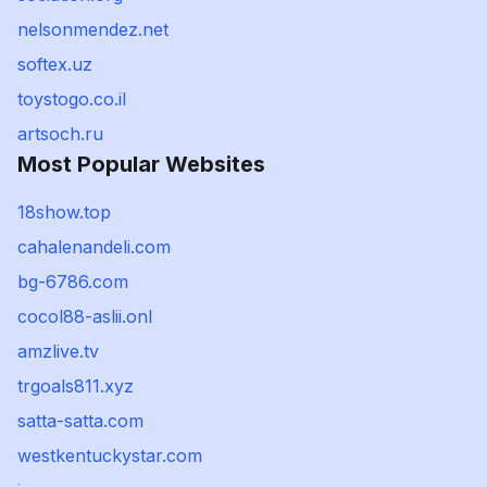
nelsonmendez.net
softex.uz
toystogo.co.il
artsoch.ru
Most Popular Websites
18show.top
cahalenandeli.com
bg-6786.com
cocol88-aslii.onl
amzlive.tv
trgoals811.xyz
satta-satta.com
westkentuckystar.com