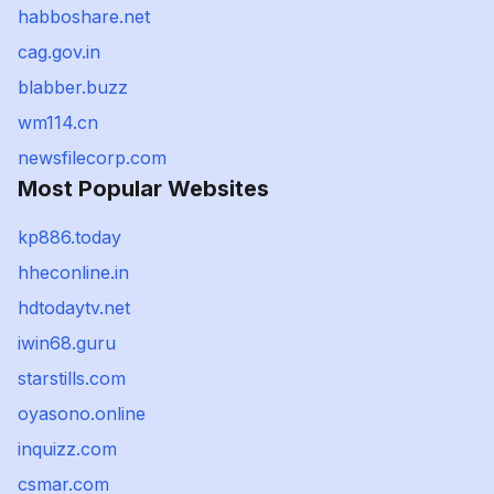
habboshare.net
cag.gov.in
blabber.buzz
wm114.cn
newsfilecorp.com
Most Popular Websites
kp886.today
hheconline.in
hdtodaytv.net
iwin68.guru
starstills.com
oyasono.online
inquizz.com
csmar.com