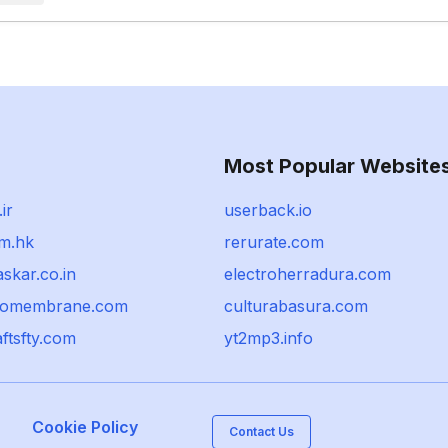
Most Popular Website
ir
userback.io
om.hk
rerurate.com
skar.co.in
electroherradura.com
eomembrane.com
culturabasura.com
ftsfty.com
yt2mp3.info
Cookie Policy
Contact Us