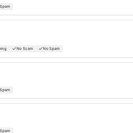
 Spam
hing
No Scam
No Spam
 Spam
 Spam