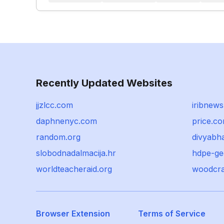
Recently Updated Websites
jjzlcc.com
iribnews.
daphnenyc.com
price.c
random.org
divyabha
slobodnadalmacija.hr
hdpe-g
worldteacheraid.org
woodcra
Browser Extension
Terms of Service